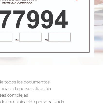
 de todos los documentos
cias a la personalización
reas complejas
ón de comunicación personalizada