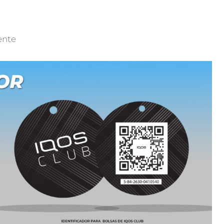
a
ente