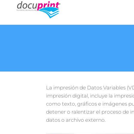
DOCUPRINT,
Personalizando
e Imprimiendo
SANTO
tus Ideas..
DOMINGO,
REP-DOM.
La impresión de Datos Variables (V
impresión digital, incluye la impre
como texto, gráficos e imágenes pue
detener o ralentizar el proceso de 
datos o archivo externo.